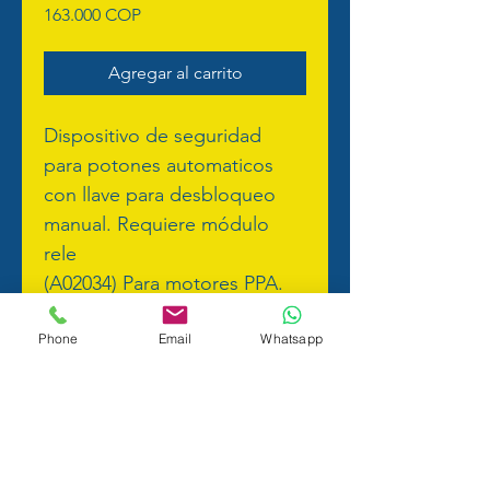
Precio
163.000 COP
Agregar al carrito
Dispositivo de seguridad 
para potones automaticos
con llave para desbloqueo 
manual. Requiere módulo 
rele
(A02034) Para motores PPA.
Para Motores de otras 
Phone
Email
Whatsapp
marcas, se requiere el 
módulo
temporizador (A02275 - 127v 
/ A02276 - 220v)