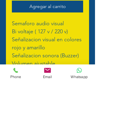
Agregar al carrito
Semaforo audio visual
Bi voltaje ( 127 v / 220 v)
Señalizacion visual en colores 
rojo y amarillo
Señalizacion sonora (Buzzer)
Volumen ajustable
Sensor de identificación dia / 
Phone
Email
Whatsapp
noche para desactivación de 
buzzer en la noche
Requiere módulo relé
rentapuertas@technoimport.com.co
Calle 106 # 17-12