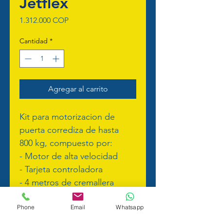
Jetflex
Precio
1.312.000 COP
Cantidad
*
Agregar al carrito
Kit para motorizacion de 
puerta corrediza de hasta 
800 kg, compuesto por:
- Motor de alta velocidad
- Tarjeta controladora
- 4 metros de cremallera
- 2 Controles remotos
Phone
Email
Whatsapp
Tiempo de apertura de 4,5 