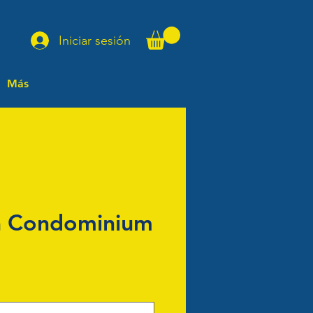
Iniciar sesión
Más
a Condominium
io