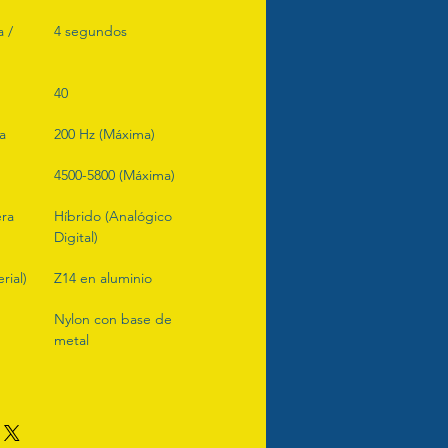
 / 
4 segundos
40
a
200 Hz (Máxima)
4500-5800 (Máxima)
era
Híbrido (Analógico 
Digital)
rial)
Z14 en aluminio
Nylon con base de 
metal